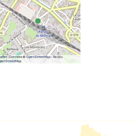
aflet
| Données ©
OpenStreetMap
- Rendu
penStreetMap