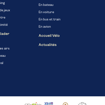
ing
En bateau
de jeux
En voiture
être
En bus et train
ximité
En avion
alader
Accueil Vélo
Actualités
es airs
teau
val