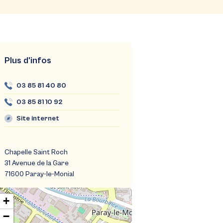
Plus d'infos
03 85 81 40 80
03 85 81 10 92
Site internet
Chapelle Saint Roch
31 Avenue de la Gare
71600 Paray-le-Monial
+
−