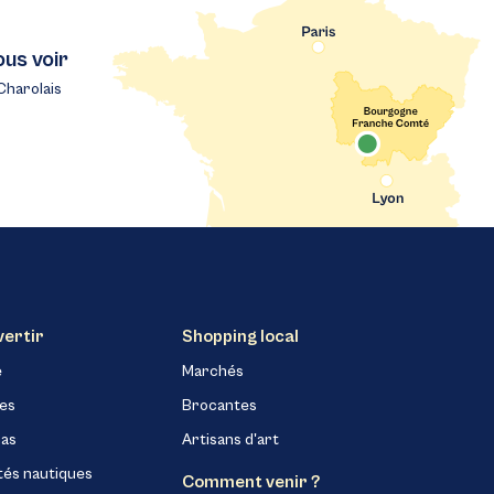
ous voir
Charolais
vertir
Shopping local
e
Marchés
nes
Brocantes
as
Artisans d'art
tés nautiques
Comment venir ?