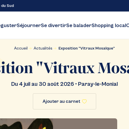
e du Sud
guster
Séjourner
Se divertir
Se balader
Shopping local
C
Accueil
Actualités
Exposition "Vitraux Mosaïque"
ition "Vitraux Mos
Du 4 juil au 30 août 2026 • Paray-le-Monial
Ajouter au carnet