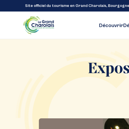
Site officiel du tourisme en Grand Charolais, Bourgogn
Découvrir
Dé
Expos