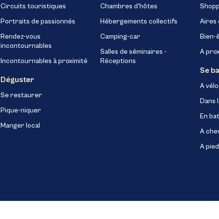
Circuits touristiques
Chambres d'hôtes
Shopp
Portraits de passionnés
Hébergements collectifs
Aires 
Rendez-vous
Camping-car
Bien-
incontournables
Salles de séminaires -
A pro
Incontournables à proximité
Réceptions
Se b
Déguster
A vélo
Se restaurer
Dans l
Pique-niquer
En ba
Manger local
A che
A pied