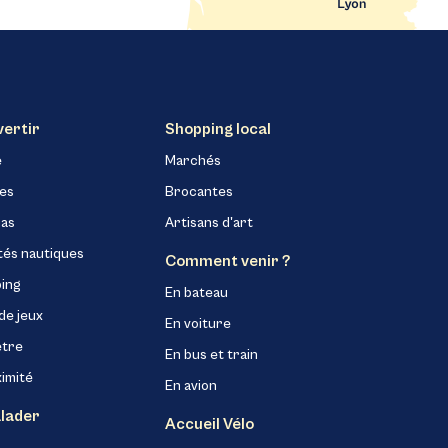
vertir
Shopping local
e
Marchés
nes
Brocantes
as
Artisans d'art
tés nautiques
Comment venir ?
ing
En bateau
de jeux
En voiture
être
En bus et train
ximité
En avion
alader
Accueil Vélo