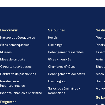
Découvrir
Séjourner
Se di
Nature et découvertes
Hôtels
Pêch
Sites remarquables
Campings
Pisci
Musées
Hébergements insolites
Ciném
Idées de circuits
Gîtes - meublés
Activi
Circuits touristiques
Chambres d'hôtes
Shopp
Portraits de passionnés
Hébergements collectifs
Aires 
Rendez-vous
Camping-car
Bien-
incontournables
Salles de séminaires -
A pro
Incontournables à proximité
Réceptions
Se b
Déguster