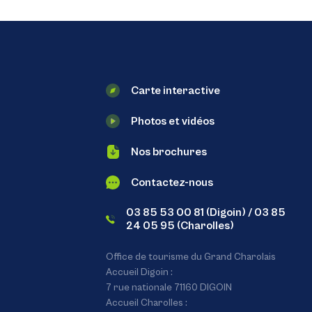
Carte interactive
Photos et vidéos
Nos brochures
Contactez-nous
03 85 53 00 81 (Digoin) / 03 85
24 05 95 (Charolles)
Office de tourisme du Grand Charolais
Accueil Digoin :
7 rue nationale 71160 DIGOIN
Accueil Charolles :