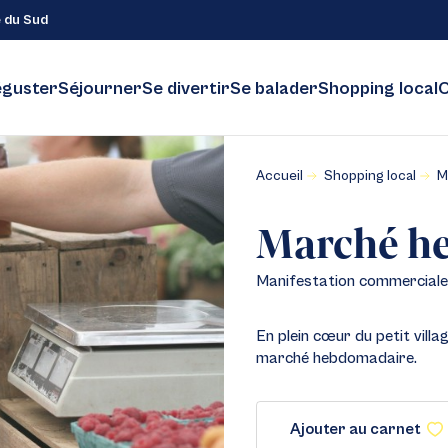
e du Sud
guster
Séjourner
Se divertir
Se balader
Shopping local
C
Accueil
Shopping local
M
Marché h
Manifestation commerciale
En plein cœur du petit villa
marché hebdomadaire.
Ajouter au carnet