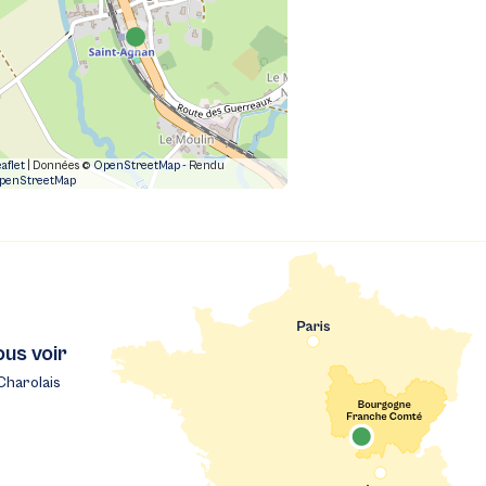
aflet
| Données ©
OpenStreetMap
- Rendu
penStreetMap
ous voir
Charolais