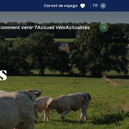
Carnet de voyage
FR
omment venir ?
Accueil Vélo
Actualités
s