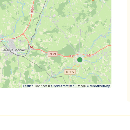
Leaflet
| Données ©
OpenStreetMap
- Rendu
OpenStreetMap