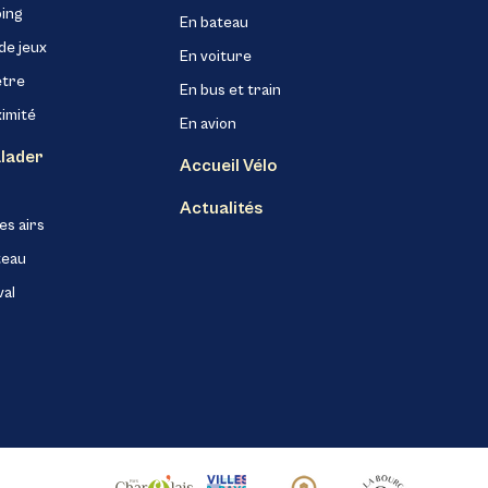
ing
En bateau
de jeux
En voiture
être
En bus et train
ximité
En avion
alader
Accueil Vélo
Actualités
es airs
teau
val