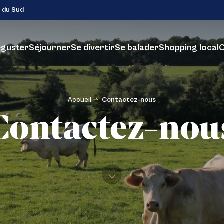
e du Sud
guster
Séjourner
Se divertir
Se balader
Shopping local
C
Accueil
Contactez-nous
Contactez-nou