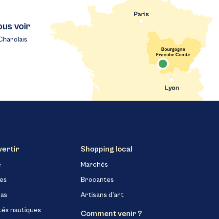
ous voir
Charolais
vertir
Shopping local
e
Marchés
nes
Brocantes
as
Artisans d'art
tés nautiques
Comment venir ?