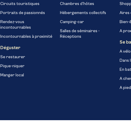
Circuits touristiques
Chambres d'hôtes
Shopp
Portraits de passionnés
Hébergements collectifs
Aires 
Rendez-vous
Camping-car
Bien-
incontournables
Salles de séminaires -
A pro
Incontournables à proximité
Réceptions
Se b
Déguster
A vélo
Se restaurer
Dans l
Pique-niquer
En ba
Manger local
A che
A pied